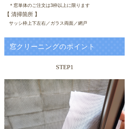
＊窓単体のご注文は3枠以上に限ります
【 清掃箇所 】
サッシ枠上下左右／ガラス両面／網戸
窓クリーニングのポイント
STEP1