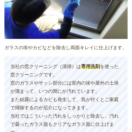
ガラスの埃やカビなどを除去し両面キレイに仕上げます。
当社の窓クリーニング（清掃）は
専用洗剤
を使った
窓クリーニングです。
窓のガラスやサッシ部分には室内の埃や屋外の土埃
が溜まって、いつの間にか汚れています。
また結露によるカビも発生して、気が付くとご家庭
で掃除するのが厄介になってきます。
当社ではこういった汚れをしっかりと除去し、汚れ
で曇ったガラス面もクリアなガラス面に仕上げま